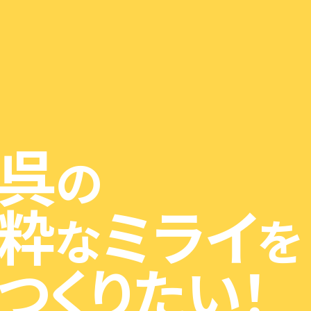
呉
の
粋
ミライ
な
を
つくりたい！