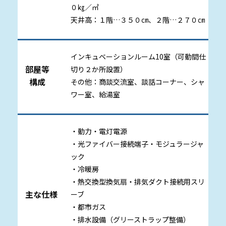
０㎏／㎡
天井高：１階…３５０㎝、２階…２７０㎝
インキュベーションルーム10室（可動間仕
部屋等
切り２か所設置）
構成
その他：商談交流室、談話コーナー、シャ
ワー室、給湯室
・動力・電灯電源
・光ファイバー接続端子・モジュラージャ
ック
・冷暖房
・熱交換型換気扇・排気ダクト接続用スリ
主な仕様
ーブ
・都市ガス
・排水設備（グリーストラップ整備）