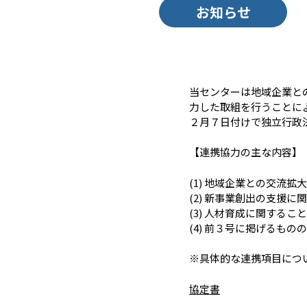
お知らせ
当センターは地域企業と
力した取組を行うことに
２月７日付けで独立行政
【連携協力の主な内容】
(1) 地域企業との交流拡
(2) 新事業創出の支援に
(3) 人材育成に関するこ
(4) 前３号に掲げるも
​※具体的な連携項目に
協定書